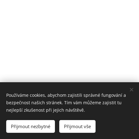
Používáme cookies, abychom zajistili správné fungování a
bezpečnost našich stránek. Tím vám můžeme zajistit tu
nejlepší zkušenost při jejich návštěvě.
Přijmout nezbytné
Přijmout vše
Cookies