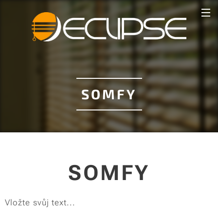
SOMFY
SOMFY
Vložte svůj text...